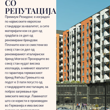
СО
РЕПУТАЦИЈА
Премиум Резиденс е изграден
по највисоките европски
стандарди за квалитет, а сите
материјали кои се дел од
градбата се дел од
реномирани брендови.
Плочките кои се сместени во
секој стан се дел од
реномираниот италијански
бренд Marazzi Прозорците во
секој стан нудат висока
изолација, а нивниот квалитет
го гарантира германскиот
бренд Rehau Греењето на
подот е 3 пати погусто од
стандардните инсталации, за
побрзо загревање при
зимските месеци. Ламинатот
што се користи е произведен
во Германија и има високи