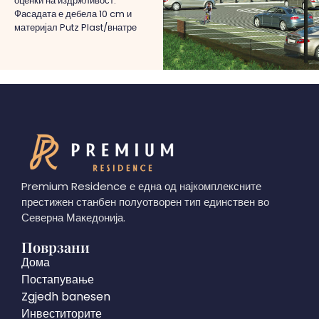
оценки на издржливост.
Фасадата е дебела 10 cm и
материјал Putz Plast/внатре
Premium Residence е една од најкомплексните
престижен станбен полуотворен тип единствен во
Северна Македонија.
Поврзани
Дома
Постапување
Zgjedh banesen
Инвеститорите