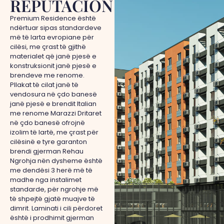
REPUTACION
Premium Residence është
ndërtuar sipas standardeve
më të larta evropiane për
cilësi, me çrast të gjithë
materialet që janë pjesë e
konstruksionit janë pjesë e
brendeve me renome.
Pllakat të cilat janë të
vendosura në çdo banesë
janë pjesë e brendit Italian
me renome Marazzi Dritaret
në çdo banesë ofrojnë
izolim të lartë, me çrast për
cilësinë e tyre garanton
brendi gjerman Rehau
Ngrohja nën dysheme është
me dendësi 3 herë më të
madhe nga instalimet
standarde, për ngrohje më
të shpejtë gjatë muajve të
dimrit. Laminati i cili përdoret
është i prodhimit gjerman