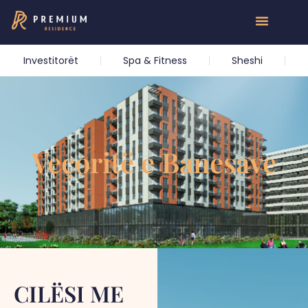
Investitorët
Spa & Fitness
Sheshi
Veçoritë e Banesave
CILËSI ME