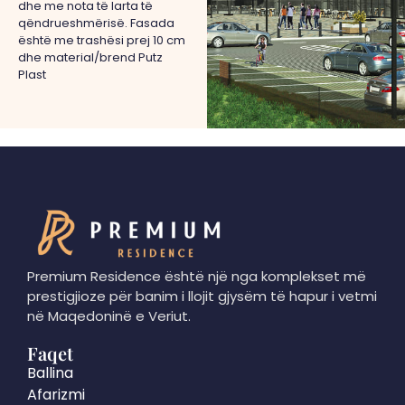
dhe me nota të larta të
qëndrueshmërisë. Fasada
është me trashësi prej 10 cm
dhe material/brend Putz
Plast
Premium Residence është një nga komplekset më
prestigjioze për banim i llojit gjysëm të hapur i vetmi
në Maqedoninë e Veriut.
Faqet
Ballina
Afarizmi