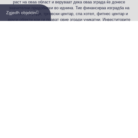
раст на оваа област и веруваат дека оваа зграда ќе донесе
значителни придобивки во иднина. Тие финансираа изградба на
Zgjedh objektin
станбени згради, трговски центар, спа хотел, фитнес центар и
други објекти кои ги прават овие згради уникатни. Инвеститорите
веруваат во квалитетот на нашата работа и во нашата способност
да произведеме атрактивен и функционален производ кој ќе ги
задоволи потребите на нивните жители. Тие се посветени на
изградба на модерен и безбеден комплекс кој ќе создаде нов
живот за неговите жители и ќе донесе придобивки за целата
заедница.
ИНВЕСТИТОРИТЕ
Вести