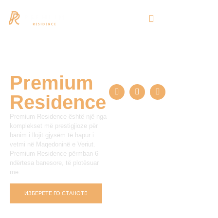
Premium
Social media
Residence
Premium Residence është një nga
komplekset më prestigjioze për
banim i llojit gjysëm të hapur i
vetmi në Maqedoninë e Veriut.
Premium Residence përmban 6
ndërtesa banesore, të plotësuar
me:
ИЗБЕРЕТЕ ГО СТАНОТ