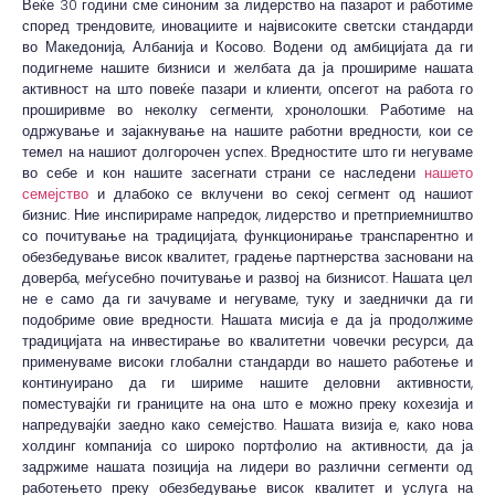
Веќе 30 години сме синоним за лидерство на пазарот и работиме
според трендовите, иновациите и највисоките светски стандарди
во Македонија, Албанија и Косово. Водени од амбицијата да ги
подигнеме нашите бизниси и желбата да ја прошириме нашата
активност на што повеќе пазари и клиенти, опсегот на работа го
проширивме во неколку сегменти, хронолошки. Работиме на
одржување и зајакнување на нашите работни вредности, кои се
темел на нашиот долгорочен успех. Вредностите што ги негуваме
во себе и кон нашите засегнати страни се наследени
нашето
семејство
и длабоко се вклучени во секој сегмент од нашиот
бизнис. Ние инспирираме напредок, лидерство и претприемништво
со почитување на традицијата, функционирање транспарентно и
обезбедување висок квалитет, градење партнерства засновани на
доверба, меѓусебно почитување и развој на бизнисот. Нашата цел
не е само да ги зачуваме и негуваме, туку и заеднички да ги
подобриме овие вредности. Нашата мисија е да ја продолжиме
традицијата на инвестирање во квалитетни човечки ресурси, да
применуваме високи глобални стандарди во нашето работење и
континуирано да ги шириме нашите деловни активности,
поместувајќи ги границите на она што е можно преку кохезија и
напредувајќи заедно како семејство. Нашата визија е, како нова
холдинг компанија со широко портфолио на активности, да ја
задржиме нашата позиција на лидери во различни сегменти од
работењето преку обезбедување висок квалитет и услуга на