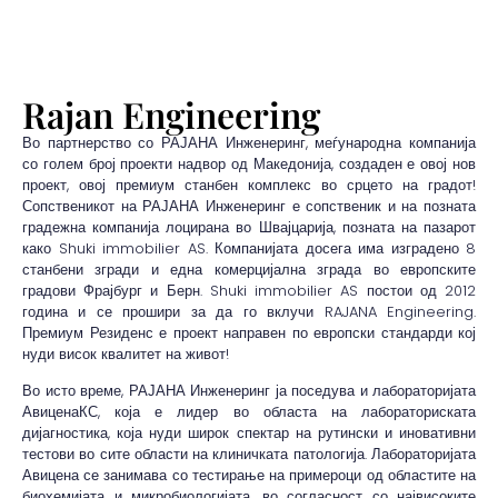
Rajan Engineering
Во партнерство со РАЈАНА Инженеринг, меѓународна компанија
со голем број проекти надвор од Македонија, создаден е овој нов
проект, овој премиум станбен комплекс во срцето на градот!
Сопственикот на РАЈАНА Инженеринг е сопственик и на позната
градежна компанија лоцирана во Швајцарија, позната на пазарот
како Shuki immobilier AS. Компанијата досега има изградено 8
станбени згради и една комерцијална зграда во европските
градови Фрајбург и Берн. Shuki immobilier AS постои од 2012
година и се прошири за да го вклучи RAJANA Engineering.
Премиум Резиденс е проект направен по европски стандарди кој
нуди висок квалитет на живот!
Во исто време, РАЈАНА Инженеринг ја поседува и лабораторијата
АвиценаКС, која е лидер во областа на лабораториската
дијагностика, која нуди широк спектар на рутински и иновативни
тестови во сите области на клиничката патологија. Лабораторијата
Авицена се занимава со тестирање на примероци од областите на
биохемијата и микробиологијата, во согласност со највисоките