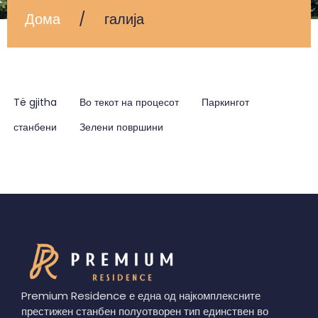
Дома
/
галија
Të gjitha
Во текот на процесот
Паркингот
станбени
Зелени површини
Premium Residence е една од најкомплексните
престижен станбен полуотворен тип единствен во