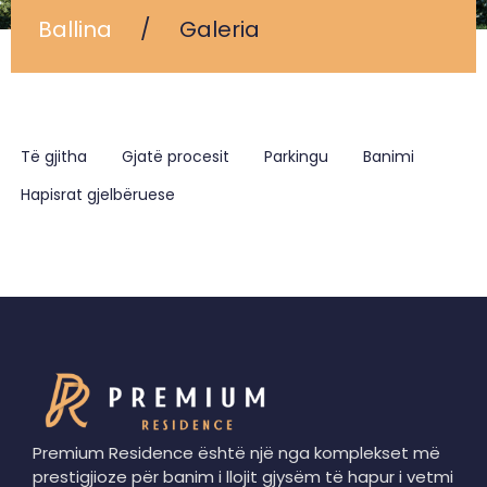
Ballina
/
Galeria
Të gjitha
Gjatë procesit
Parkingu
Banimi
Hapisrat gjelbëruese
Premium Residence është një nga komplekset më
prestigjioze për banim i llojit gjysëm të hapur i vetmi