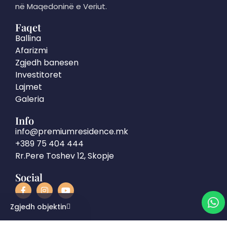
në Maqedoninë e Veriut.
Faqet
Ballina
Afarizmi
Zgjedh banesen
Investitoret
Lajmet
Galeria
Info
info@premiumresidence.mk
+389 75 404 444
Rr.Pere Toshev 12, Skopje
Social
Zgjedh objektin