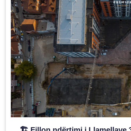
🏗️ Fillon ndërtimi i Llamellav