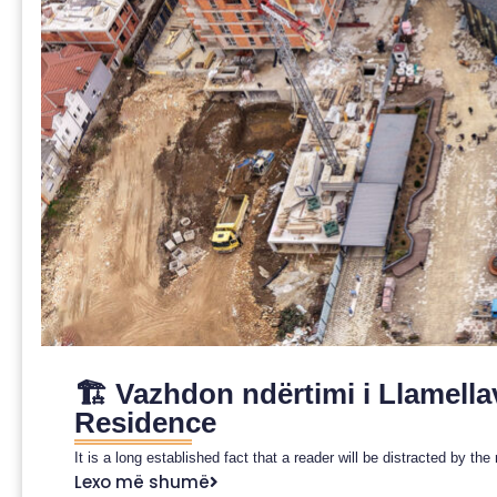
🏗️ Vazhdon ndërtimi i Llamell
Residence
It is a long established fact that a reader will be distracted by th
Lexo më shumë