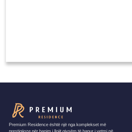
Premium Residence është një nga komplekset më
prestigjioze për banim i llojit gjysëm të hapur i vetmi në