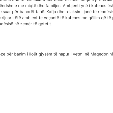
ëndshme me miqtë dhe familjen. Ambjenti ynë i kafenes ësh
aksuar për banorët tanë. Kafja dhe relaksimi janë të rëndë
 krijuar këtë ambient të veçantë të kafenes me qëllim që t
qësisë në zemër të qytetit.
e për banim i llojit gjysëm të hapur i vetmi në Maqedoninë