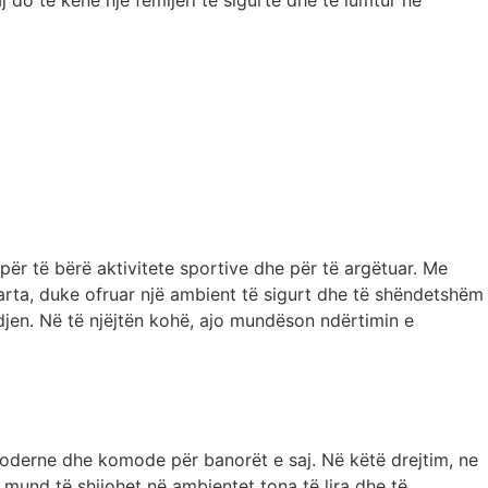
do të kenë një fëmijëri të sigurtë dhe të lumtur në
për të bërë aktivitete sportive dhe për të argëtuar. Me
larta, duke ofruar një ambient të sigurt dhe të shëndetshëm
djen. Në të njëjtën kohë, ajo mundëson ndërtimin e
 moderne dhe komode për banorët e saj. Në këtë drejtim, ne
mund të shijohet në ambientet tona të lira dhe të