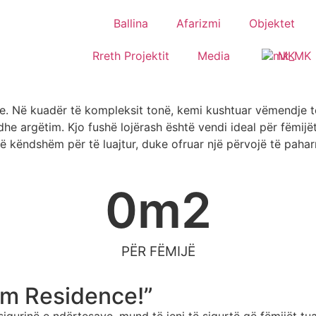
Ballina
Afarizmi
Objektet
Rreth Projektit
Media
MK
e. Në kuadër të kompleksit tonë, kemi kushtuar vëmendje t
 dhe argëtim. Kjo fushë lojërash është vendi ideal për fëmijë
të këndshëm për të luajtur, duke ofruar një përvojë të paha
0
m2
PËR FËMIJË
ium Residence!”