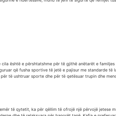
rinë e ndërtesave, mund të jeni të sigurtë që fëmijët tuaj 
ila është e përshtatshme për të gjithë anëtarët e familjes 
guruar që fusha sportive të jetë e pajisur me standarde të 
r për të ushtruar sporte dhe për të qetësuar trupin dhe men
emër të qytetit, ka për qëllim të ofrojë një përvojë jetese
erne dhe të relaksuara për banorët tanë. Kafja e preferuar 