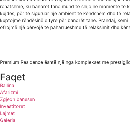
rehatshme, ku banorët tanë mund të shijojnë momente të k
kujdes, për të siguruar një ambient të këndshëm dhe të rel
kuptojmë rëndësinë e tyre për banorët tanë. Prandaj, kemi
ofrojmë një përvojë të paharrueshme të relaksimit dhe këna
Premium Residence është një nga komplekset më prestigjioz
Faqet
Ballina
Afarizmi
Zgjedh banesen
Investitoret
Lajmet
Galeria