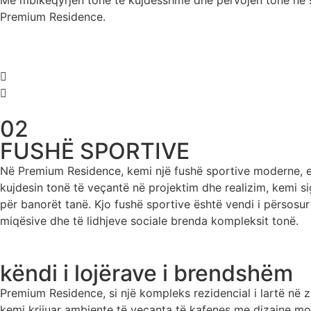
Me mbikëqyrjen tonë të kujdesshme dhe përvojën tonë në sigu
Premium Residence.
02
FUSHË SPORTIVE
Në Premium Residence, kemi një fushë sportive moderne, e c
kujdesin tonë të veçantë në projektim dhe realizim, kemi si
për banorët tanë. Kjo fushë sportive është vendi i përsosu
miqësive dhe të lidhjeve sociale brenda kompleksit tonë.
këndi i lojërave i brendshëm
Premium Residence, si një kompleks rezidencial i lartë në z
kemi krijuar ambiente të veçanta të kafenes me dizajne mod