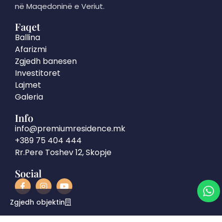
në Maqedoninë e Veriut.
Faqet
Ballina
Afarizmi
Zgjedh banesen
Investitoret
Lajmet
Galeria
Info
info@premiumresidence.mk
+389 75 404 444
Rr.Pere Toshev 12, Skopje
Social
Zgjedh objektin