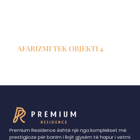
AFARIZMI TEK OBJEKTI 4
Premium Residence është një nga komplekset më
prestigjioze për banim i llojit gjysëm të hapur i vetmi