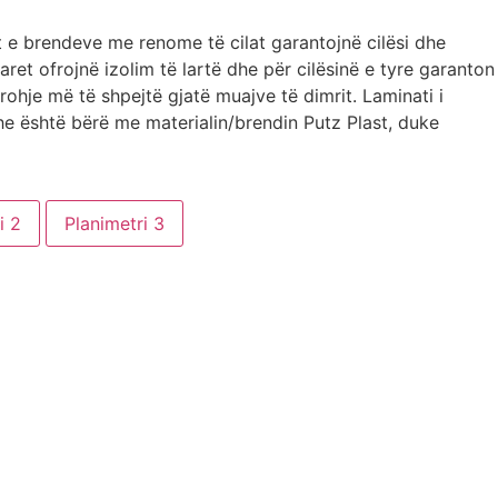
 e brendeve me renome të cilat garantojnë cilësi dhe
ret ofrojnë izolim të lartë dhe për cilësinë e tyre garanton
hje më të shpejtë gjatë muajve të dimrit. Laminati i
e është bërë me materialin/brendin Putz Plast, duke
i 2
Planimetri 3