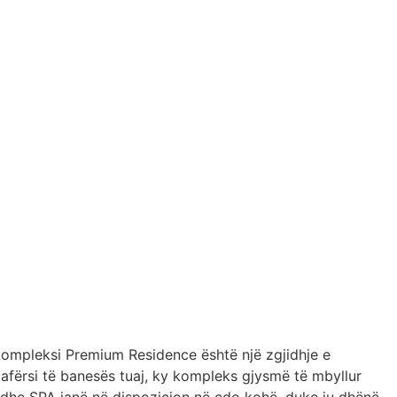
, kompleksi Premium Residence është një zgjidhje e
 afërsi të banesës tuaj, ky kompleks gjysmë të mbyllur
sit dhe SPA janë në dispozicion në çdo kohë, duke ju dhënë