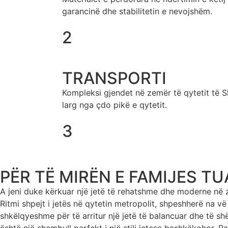
garancinë dhe stabilitetin e nevojshëm.
2
TRANSPORTI
Kompleksi gjendet në zemër të qytetit të 
larg nga çdo pikë e qytetit.
3
PËR TË MIRËN E FAMIJES TU
A jeni duke kërkuar një jetë të rehatshme dhe moderne në 
Ritmi shpejt i jetës në qytetin metropolit, shpeshherë na v
shkëlqyeshme për të arritur një jetë të balancuar dhe të s
është një shembull perfekt i një stili jetese bashkëkohor. P