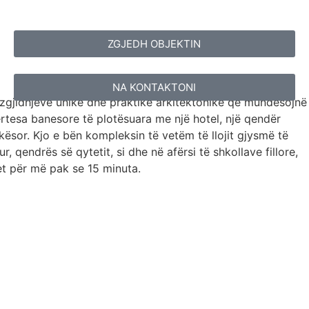
ZGJEDH OBJEKTIN
NA KONTAKTONI
ë zgjidhjeve unike dhe praktike arkitektonike që mundësojnë
tesa banesore të plotësuara me një hotel, një qendër
kësor. Kjo e bën kompleksin të vetëm të llojit gjysmë të
qendrës së qytetit, si dhe në afërsi të shkollave fillore,
et për më pak se 15 minuta.