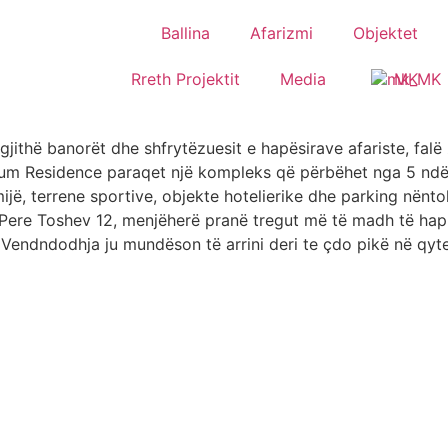
Ballina
Afarizmi
Objektet
Rreth Projektit
Media
MK
jithë banorët dhe shfrytëzuesit e hapësirave afariste, fal
ium Residence paraqet një kompleks që përbëhet nga 5 ndër
ijë, terrene sportive, objekte hotelierike dhe parking nënto
ere Toshev 12, menjëherë pranë tregut më të madh të hapur, 
Vendndodhja ju mundëson të arrini deri te çdo pikë në qyt