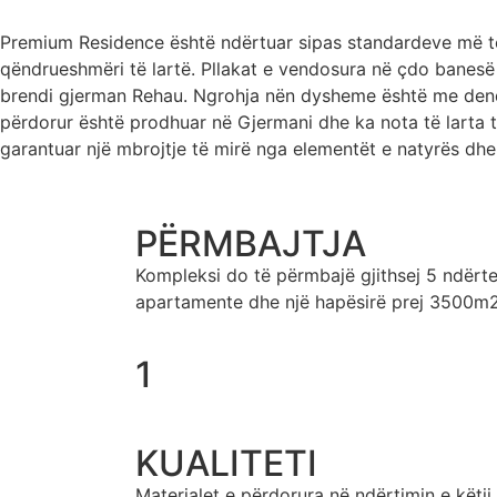
Premium Residence është ndërtuar sipas standardeve më të 
qëndrueshmëri të lartë. Pllakat e vendosura në çdo banesë j
brendi gjerman Rehau. Ngrohja nën dysheme është me dendës
përdorur është prodhuar në Gjermani dhe ka nota të larta 
garantuar një mbrojtje të mirë nga elementët e natyrës dh
PËRMBAJTJA
Kompleksi do të përmbajë gjithsej 5 ndër
apartamente dhe një hapësirë prej 3500m2
1
KUALITETI
Materialet e përdorura në ndërtimin e këtij