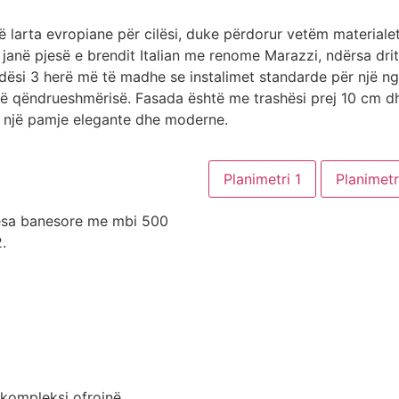
larta evropiane për cilësi, duke përdorur vetëm materialet
anë pjesë e brendit Italian me renome Marazzi, ndërsa drita
i 3 herë më të madhe se instalimet standarde për një ngro
të qëndrueshmërisë. Fasada është me trashësi prej 10 cm dh
e një pamje elegante dhe moderne.
Planimetri 1
Planimetr
tesa banesore me mbi 500
.
 kompleksi ofrojnë