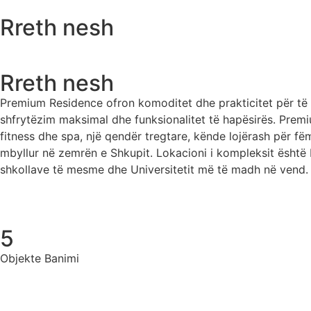
Rreth nesh
Rreth nesh
Premium Residence ofron komoditet dhe prakticitet për të g
shfrytëzim maksimal dhe funksionalitet të hapësirës. Prem
fitness dhe spa, një qendër tregtare, kënde lojërash për fëm
mbyllur në zemrën e Shkupit. Lokacioni i kompleksit është P
shkollave të mesme dhe Universitetit më të madh në vend. 
5
Objekte Banimi