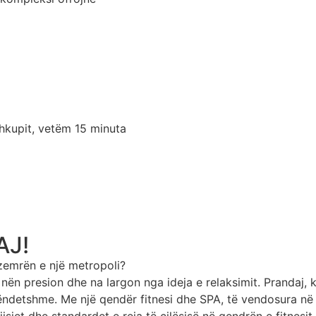
Shkupit, vetëm 15 minuta
AJ!
zemrën e një metropoli?
ë nën presion dhe na largon nga ideja e relaksimit. Prandaj
hëndetshme. Me një qendër fitnesi dhe SPA, të vendosura në
ajisjet dhe standardet e reja të cilësisë në qendrën e fitne