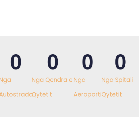
0
0
0
0
Nga
Nga Qendra e
Nga
Nga Spitali i
Autostrada
Qytetit
Aeroporti
Qytetit