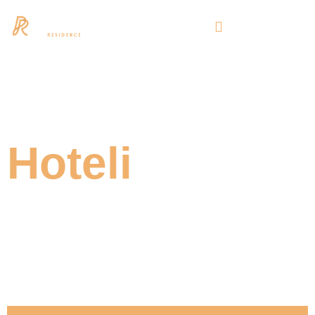
Hoteli
Lorem ipsum dolor sit amet, consectetur adipiscing
elit. Ut elit tellus, luctus nec ullamcorper mattis,
pulvinar dapibus leo.